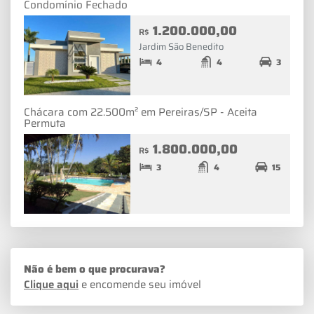
Condomínio Fechado
1.200.000,00
R$
Jardim São Benedito
4
4
3
Chácara com 22.500m² em Pereiras/SP - Aceita
Permuta
1.800.000,00
R$
3
4
15
Não é bem o que procurava?
Clique aqui
e encomende seu imóvel