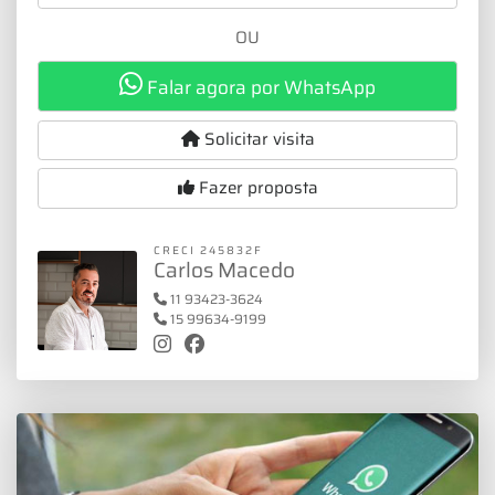
OU
Falar agora por WhatsApp
Solicitar visita
Fazer proposta
CRECI 245832F
Carlos Macedo
11 93423-3624
15 99634-9199